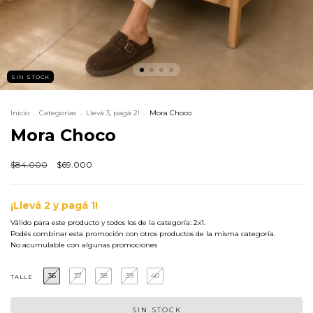
SIN STOCK
Inicio
.
Categorías
.
Llevá 3, pagá 2!
.
Mora Choco
Mora Choco
$84.000
$69.000
¡Llevá 2 y pagá 1!
Válido para este producto y todos los de la categoría: 2x1.
Podés combinar esta promoción con otros productos de la misma categoría.
No acumulable con algunas promociones
36
37
38
39
40
TALLE