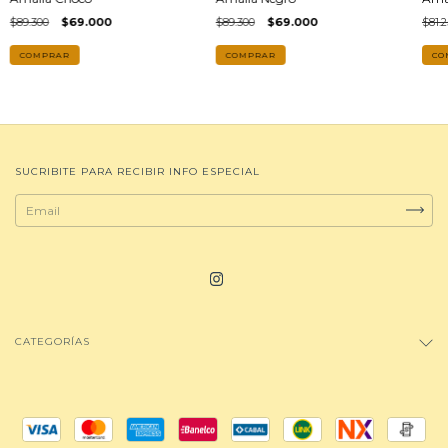
$89.300
$69.000
$89.300
$69.000
$81.2
COMPRAR
COMPRAR
SUCRIBITE PARA RECIBIR INFO ESPECIAL
CATEGORÍAS