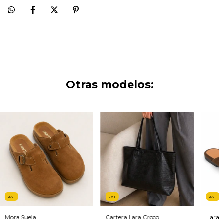
Otras modelos:
2X1
2X1
2X1
Mora Suela
Cartera Lara Croco
Lara