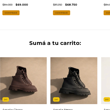
$84.000
$69.000
$81.250
$68.750
$84.
COMPRAR
CO
Sumá a tu carrito:
2X1
2X1
2X1
Amalia Choco
Amalia Negro
Ama